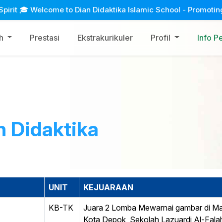
 🎓 Welcome to Dian Didaktika Islamic School - Promoting Scien
ah
Prestasi
Ekstrakurikuler
Profil
Info P
n Didaktika
UNIT
KEJUARAAN
KB-TK
Juara 2 Lomba Mewarnai gambar di M
Kota Depok, Sekolah Lazuardi Al-Fala