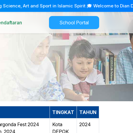
ce, Art and Sport in Islamic Spirit 🎓 Welcome to Dian Didakti
endaftaran
School Portal
TINGKAT
TAHUN
argonda Fest 2024
Kota
2024
h, 2024
DEPOK