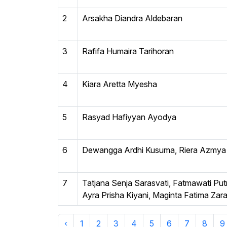
2
Arsakha Diandra Aldebaran
3
Rafifa Humaira Tarihoran
4
Kiara Aretta Myesha
5
Rasyad Hafiyyan Ayodya
6
Dewangga Ardhi Kusuma, Riera Azmya
7
Tatjana Senja Sarasvati, Fatmawati Put
Ayra Prisha Kiyani, Maginta Fatima Zar
‹
1
2
3
4
5
6
7
8
9