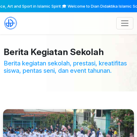
rt in Islamic Spirit 🎓 Welcome to Dian Didaktika Islamic School - Promot
Berita Kegiatan Sekolah
Berita kegiatan sekolah, prestasi, kreatifitas
siswa, pentas seni, dan event tahunan.