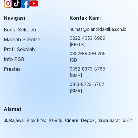
Navigasi
Kontak Kami
Berita Sekolah
humas@diandidaktika.sch.id
0822-4653-6989
Majalah Sekolah
[KB-TK]
Profil Sekolah
0852-8900-0269
Info PSB
[SD]
Prestasi
0852-8373-8788
[SMP]
0813-8723-6707
[SMA]
Alamat
Jl. Rajawali Blok F No. 10 & 16, Cinere, Depok, Jawa Barat 16512